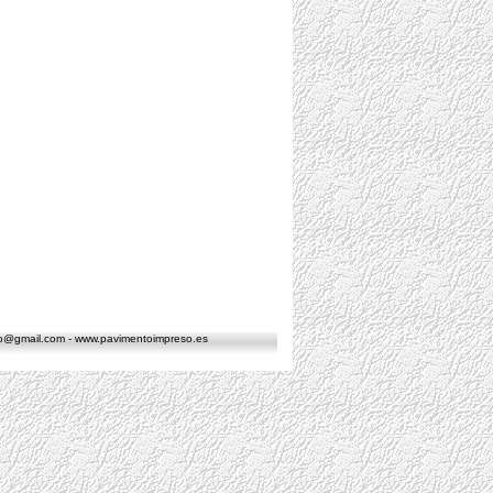
so@gmail.com
-
www.pavimentoimpreso.es