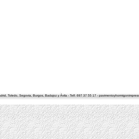
id, Toledo, Segovia, Burgos, Badajoz y Ávila - Telf:
697 37 55 17
-
pavimentoyhormigonimpre