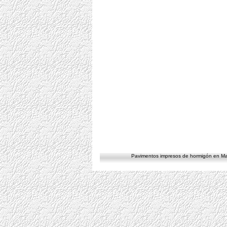
Pavimentos
impresos de hormigón en Madr